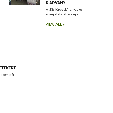
KIADVÁNY
A „Kis lépések” - anyag és
energiatakarékosság a…
VIEW ALL
ETEKERT
0 csemetét…