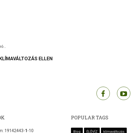
oró…
 KLÍMAVÁLTOZÁS ELLEN
facebook
y
OK
POPULAR TAGS
: 19142443-
1
-10
Blog
ÉLŐVÍZ
klímaváltozás