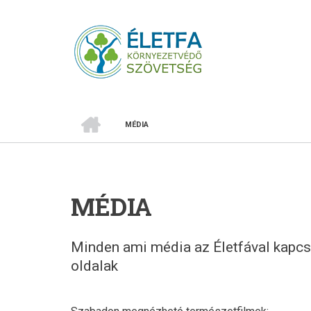
Ugrás
a
tartalomra
CÍMLAP
MÉDIA
MORZSA
MÉDIA
Minden ami média az Életfával kapcso
oldalak