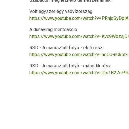
Szabadon megnézhetó természetfilmek:
Volt egyszer egy vadvízország
https://www.youtube.com/watch?v=PRhjqSyDplA
A dunavirág mentőakció
https://www.youtube.com/watch?v=Kvc9WbzsjD
RSD - A marasztalt folyó - első rész
https://www.youtube.com/watch?v=heOJ-nUk5tk
RSD - A marasztalt folyó - második rész
https://www.youtube.com/watch?v=jDs1B27sF9k