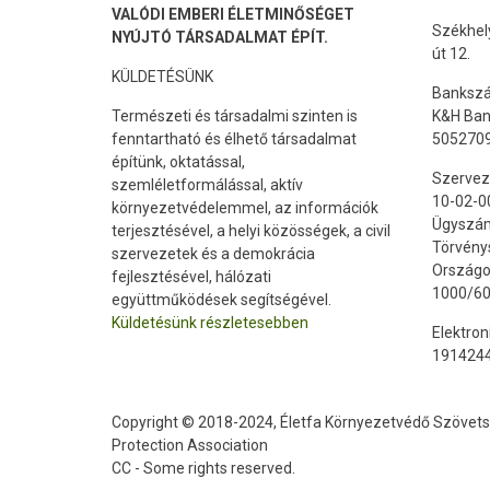
VALÓDI EMBERI ÉLETMINŐSÉGET
Székhely
NYÚJTÓ TÁRSADALMAT ÉPÍT.
út 12.
KÜLDETÉSÜNK
Banksz
Természeti és társadalmi szinten is
K&H Ban
fenntartható és élhető társadalmat
505270
építünk, oktatással,
Szerveze
szemléletformálással, aktív
10-02-0
környezetvédelemmel, az információk
Ügyszám
terjesztésével, a helyi közösségek, a civil
Törvény
szervezetek és a demokrácia
Országo
fejlesztésével, hálózati
1000/6
együttműködések segítségével.
Küldetésünk részletesebben
Elektron
191424
Copyright © 2018-2024, Életfa Környezetvédő Szövetsé
Protection Association
CC - Some rights reserved.