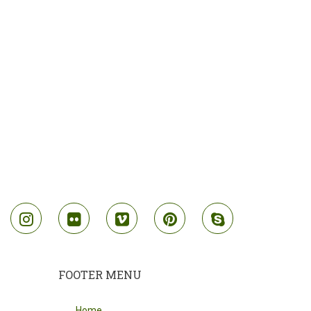
outube
instagram
flickr
vimeo
pinterest
skype
FOOTER MENU
Home