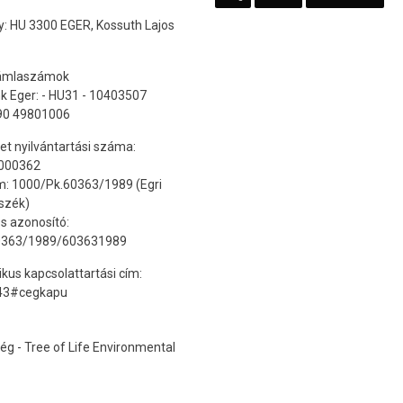
: HU 3300 EGER, Kossuth Lajos
ámlaszámok
k Eger: - HU31 - 10403507
90 49801006
t nyilvántartási száma:
000362
: 1000/Pk.60363/1989 (Egri
szék)
s azonosító:
0363/1989/603631989
ikus kapcsolattartási cím:
43#cegkapu
g - Tree of Life Environmental
SUBFOOTER