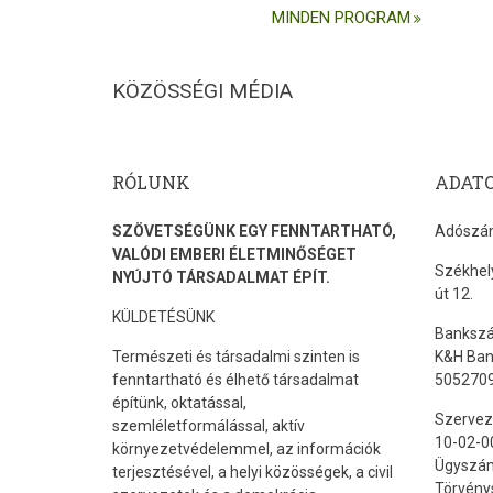
MINDEN PROGRAM
KÖZÖSSÉGI MÉDIA
RÓLUNK
ADAT
SZÖVETSÉGÜNK EGY FENNTARTHATÓ,
Adószám
VALÓDI EMBERI ÉLETMINŐSÉGET
Székhely
NYÚJTÓ TÁRSADALMAT ÉPÍT.
út 12.
KÜLDETÉSÜNK
Banksz
Természeti és társadalmi szinten is
K&H Ban
fenntartható és élhető társadalmat
505270
építünk, oktatással,
Szerveze
szemléletformálással, aktív
10-02-0
környezetvédelemmel, az információk
Ügyszám
terjesztésével, a helyi közösségek, a civil
Törvény