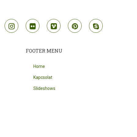
outube
instagram
flickr
vimeo
pinterest
skype
FOOTER MENU
Home
Kapcsolat
Slideshows