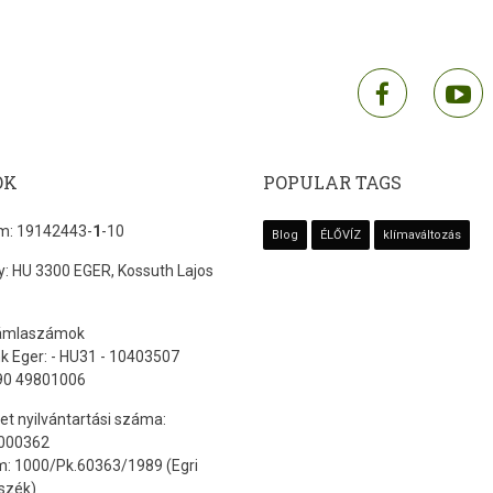
facebook
y
OK
POPULAR TAGS
: 19142443-
1
-10
Blog
ÉLŐVÍZ
klímaváltozás
: HU 3300 EGER, Kossuth Lajos
ámlaszámok
k Eger: - HU31 - 10403507
90 49801006
t nyilvántartási száma:
000362
: 1000/Pk.60363/1989 (Egri
szék)