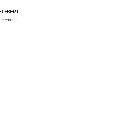
ETEKERT
0 csemetét…