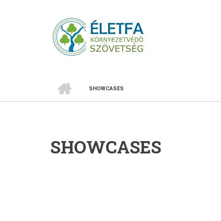
Ugrás
a
tartalomra
CÍMLAP
SHOWCASES
MORZSA
SHOWCASES