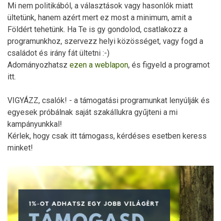
Mi nem politikából, a választások vagy hasonlók miatt
ültetünk, hanem azért mert ez most a minimum, amit a
Földért tehetünk. Ha Te is gy gondolod, csatlakozz a
programunkhoz, szervezz helyi közösséget, vagy fogd a
családot és irány fát ültetni :-)
Adományozhatsz
ezen a weblapon
, és figyeld a programot
itt.
VIGYÁZZ, csalók! - a támogatási programunkat lenyúlják és
egyesek próbálnak saját szakállukra gyűjteni a mi
kampányunkkal!
Kérlek, hogy csak itt támogass, kérdéses esetben keress
minket!