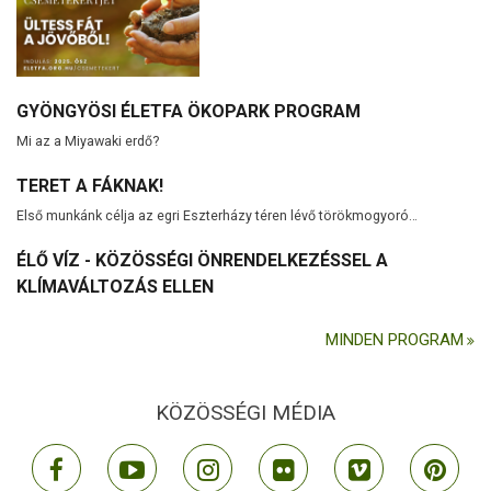
GYÖNGYÖSI ÉLETFA ÖKOPARK PROGRAM
Mi az a Miyawaki erdő?
TERET A FÁKNAK!
Első munkánk célja az egri Eszterházy téren lévő törökmogyoró…
ÉLŐ VÍZ - KÖZÖSSÉGI ÖNRENDELKEZÉSSEL A
KLÍMAVÁLTOZÁS ELLEN
MINDEN PROGRAM
KÖZÖSSÉGI MÉDIA
facebook
youtube
instagram
flickr
vimeo
pint