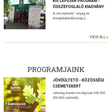
KIS LÉPÉSEK PROGRAM -
ÖSSZEFOGLALÓ KIADVÁNY
A „Kis lépések” - anyag és
energiatakarékosság a…
VIEW ALL
PROGRAMJAINK
JÖVŐÜLTETŐ - KÖZÖSSÉGI
CSEMETEKERT
Jelenleg évente országosan 350 000-
500 000 csemetét…