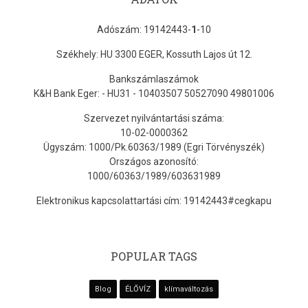
Adószám: 19142443-
1
-10
Székhely: HU 3300 EGER, Kossuth Lajos út 12.
Bankszámlaszámok
K&H Bank Eger: - HU31 - 10403507 50527090 49801006
Szervezet nyilvántartási száma:
10-02-0000362
Ügyszám: 1000/Pk.60363/1989 (Egri Törvényszék)
Országos azonosító:
1000/60363/1989/603631989
Elektronikus kapcsolattartási cím: 19142443#cegkapu
POPULAR TAGS
Blog
ÉLŐVÍZ
klímaváltozás