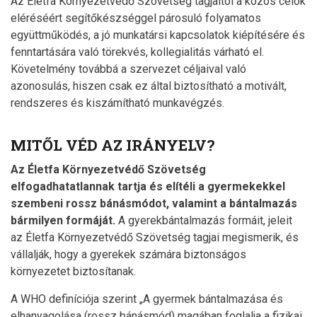
Az Életfa Környezetvédő Szövetség tagjaitól a közös célok
eléréséért segítőkészséggel párosuló folyamatos
együttműködés, a jó munkatársi kapcsolatok kiépítésére és
fenntartására való törekvés, kollegialitás várható el.
Követelmény továbbá a szervezet céljaival való
azonosulás, hiszen csak ez által biztosítható a motivált,
rendszeres és kiszámítható munkavégzés.
MITŐL VÉD AZ IRÁNYELV?
Az Életfa Környezetvédő Szövetség
elfogadhatatlannak tartja és elítéli a gyermekekkel
szembeni rossz bánásmódot, valamint a bántalmazás
bármilyen formáját.
A gyerekbántalmazás formáit, jeleit
az Életfa Környezetvédő Szövetség tagjai megismerik, és
vállalják, hogy a gyerekek számára biztonságos
környezetet biztosítanak.
A WHO definíciója szerint „A gyermek bántalmazása és
elhanyagolása (rossz bánásmód) magában foglalja a fizikai