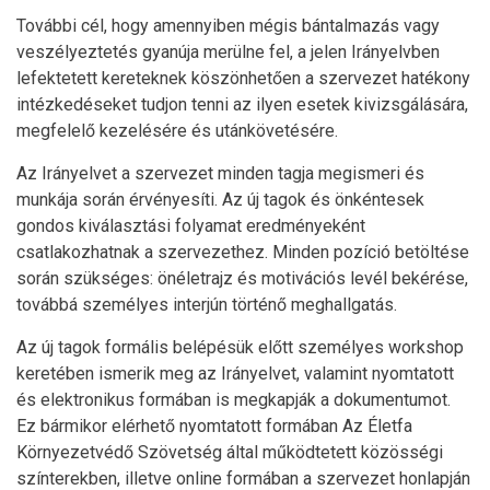
További cél, hogy amennyiben mégis bántalmazás vagy
veszélyeztetés gyanúja merülne fel, a jelen Irányelvben
lefektetett kereteknek köszönhetően a szervezet hatékony
intézkedéseket tudjon tenni az ilyen esetek kivizsgálására,
megfelelő kezelésére és utánkövetésére.
Az Irányelvet a szervezet minden tagja megismeri és
munkája során érvényesíti. Az új tagok és önkéntesek
gondos kiválasztási folyamat eredményeként
csatlakozhatnak a szervezethez. Minden pozíció betöltése
során szükséges: önéletrajz és motivációs levél bekérése,
továbbá személyes interjún történő meghallgatás.
Az új tagok formális belépésük előtt személyes workshop
keretében ismerik meg az Irányelvet, valamint nyomtatott
és elektronikus formában is megkapják a dokumentumot.
Ez bármikor elérhető nyomtatott formában Az Életfa
Környezetvédő Szövetség által működtetett közösségi
színterekben, illetve online formában a szervezet honlapján