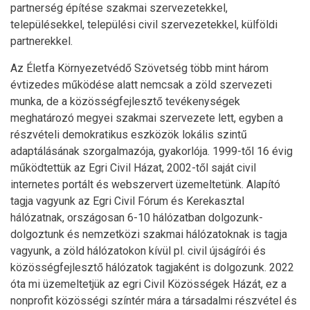
partnerség építése szakmai szervezetekkel,
településekkel, települési civil szervezetekkel, külföldi
partnerekkel.
Az Életfa Környezetvédő Szövetség több mint három
évtizedes működése alatt nemcsak a zöld szervezeti
munka, de a közösségfejlesztő tevékenységek
meghatározó megyei szakmai szervezete lett, egyben a
részvételi demokratikus eszközök lokális szintű
adaptálásának szorgalmazója, gyakorlója. 1999-től 16 évig
működtettük az Egri Civil Házat, 2002-től saját civil
internetes portált és webszervert üzemeltetünk. Alapító
tagja vagyunk az Egri Civil Fórum és Kerekasztal
hálózatnak, országosan 6-10 hálózatban dolgozunk-
dolgoztunk és nemzetközi szakmai hálózatoknak is tagja
vagyunk, a zöld hálózatokon kívül pl. civil újságírói és
közösségfejlesztő hálózatok tagjaként is dolgozunk. 2022
óta mi üzemeltetjük az egri Civil Közösségek Házát, ez a
nonprofit közösségi színtér mára a társadalmi részvétel és