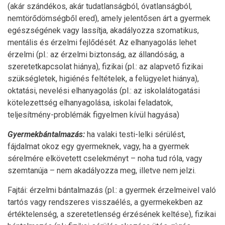
(akár szándékos, akár tudatlanságból, óvatlanságból,
nemtörődömségből ered), amely jelentősen árt a gyermek
egészségének vagy lassítja, akadályozza szomatikus,
mentális és érzelmi fejlődését. Az elhanyagolás lehet
érzelmi (pl.: az érzelmi biztonság, az állandóság, a
szeretetkapcsolat hiánya), fizikai (pl.: az alapvető fizikai
szükségletek, higiénés feltételek, a felügyelet hiánya),
oktatási, nevelési elhanyagolás (pl.: az iskolalátogatási
kötelezettség elhanyagolása, iskolai feladatok,
teljesítmény-problémák figyelmen kívül hagyása)
Gyermekbántalmazás:
ha valaki testi-lelki sérülést,
fájdalmat okoz egy gyermeknek, vagy, ha a gyermek
sérelmére elkövetett cselekményt – noha tud róla, vagy
szemtanúja – nem akadályozza meg, illetve nem jelzi.
Fajtái: érzelmi bántalmazás (pl.: a gyermek érzelmeivel való
tartós vagy rendszeres visszaélés, a gyermekekben az
értéktelenség, a szeretetlenség érzésének keltése), fizikai