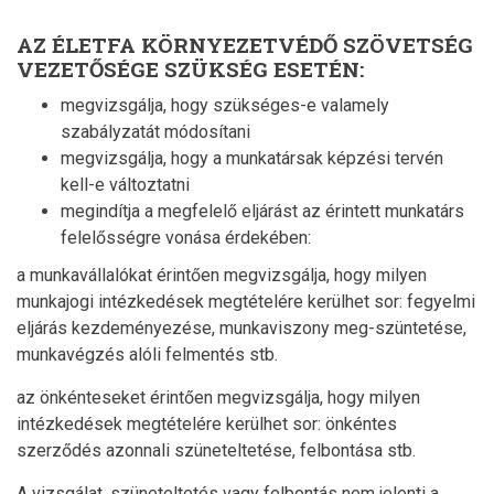
AZ ÉLETFA KÖRNYEZETVÉDŐ SZÖVETSÉG
VEZETŐSÉGE SZÜKSÉG ESETÉN:
megvizsgálja, hogy szükséges-e valamely
szabályzatát módosítani
megvizsgálja, hogy a munkatársak képzési tervén
kell-e változtatni
megindítja a megfelelő eljárást az érintett munkatárs
felelősségre vonása érdekében:
a munkavállalókat érintően megvizsgálja, hogy milyen
munkajogi intézkedések megtételére kerülhet sor: fegyelmi
eljárás kezdeményezése, munkaviszony meg-szüntetése,
munkavégzés alóli felmentés stb.
az önkénteseket érintően megvizsgálja, hogy milyen
intézkedések megtételére kerülhet sor: önkéntes
szerződés azonnali szüneteltetése, felbontása stb.
A vizsgálat, szüneteltetés vagy felbontás nem jelenti a