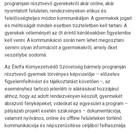
programjain résztvevő gyerekekről akár online, akár
nyomtatott felületen, rendezvényeken etikus és
felelősségteljes módon kommunikáljon. A gyermekek jogait
és méltóságát minden esetben tiszteletben kell tartani. A
gyerekek véleményét az őt érintő kérdésekben figyelembe
kell venni. A kommunikáció során nem lehet megosztani
semmi olyan információt a gyermekekről, amely őket
veszélybe sodorná.
Az Életfa Környezetvédő Szövetség bármely programján
résztvevő gyermek törvényes képviselője – előzetes
figyelemfelhívást és tájékoztatást követően –, az
eseményhez tartozó jelenléti ív aláírásával hozzájárul
ahhoz, hogy az adott rendezvényen készült, gyermekét
ábrázoló fényképeket, videókat az egyesület a program –
pályázati projekt esetén szükséges – dokumentációja,
valamint nyilvános, online és offline felületeken történő
kommunikációja és népszerűsítése céljából felhasználja.