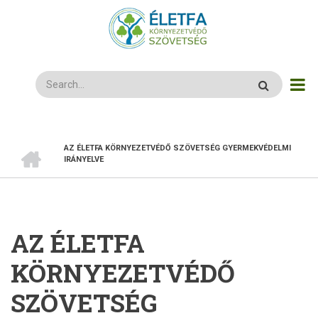
Ugrás
a
tartalomra
Search
CÍMLAP
AZ ÉLETFA KÖRNYEZETVÉDŐ SZÖVETSÉG GYERMEKVÉDELMI
MORZSA
IRÁNYELVE
AZ ÉLETFA
KÖRNYEZETVÉDŐ
SZÖVETSÉG