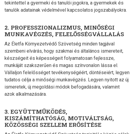
tekintettel a gyermeki és tanulói jogokra, a gyermekek és
tanulók adatainak védelmével kapcsolatos jogszabályokra.
2. PROFESSZIONALIZMUS, MINŐSÉGI
MUNKAVÉGZÉS, FELELŐSSÉGVÁLLALÁS
Az Életfa Környezetvédő Szövetség minden tagjával
szembeni elvárás, hogy szakmai és általános ismereteit,
készségeit és képességeit folyamatosan fejlessze,
munkáját szakszerűen és magas színvonalon lássa el.
Vállaljon felelősséget tevékenységéért, döntéseiért, legyen
tudatos célja a minőségi munkavégzés. Legyen nyitott az új
ismeretek, új megoldási módok befogadására, valamint
azok alkalmazására.
3. EGYÜTTMŰKÖDÉS,
KISZÁMÍTHATÓSÁG, MOTIVÁLTSÁG,
KÖZÖSSÉGI SZELLEM ERŐSÍTÉSE