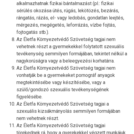
alkalmazhatnak fizikai bántalmazást (pl.: fizikai
sérülés okozása ütés, rúgás, lekötözés, bezárás,
rángatás, rázás, el- vagy ledobás, gondatlan leejtés,
mérgezés, megégetés, leforrázás, vízbe fojtás,
fojtogatás stb.).
Az Életfa Környezetvédő Szövetség tagjai nem
vehetnek részt a gyermekekkel folytatott szexuális
tevékenység semmilyen formájában, tekintet nélkül a
nagykorúságra vagy a beleegyezési korhatárra.
Az Életfa Környezetvédő Szövetség tagjai nem
vonhatják be a gyermekeket pornográf anyagok
megtekintésébe vagy készítésébe, vagy a
szülő/gondozó szexuális tevékenységének
figyelésébe.
Az Életfa Környezetvédő Szövetség tagjai a
szexuális kizsákmányolás semmilyen formájában
nem vehetnek részt.
Az Életfa Környezetvédő Szövetség tagjai
törekednek rá, hogy a gyerekekkel végzett munkájuk