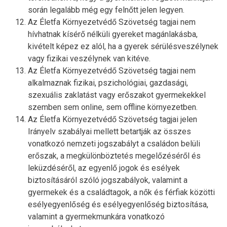
során legalább még egy felnőtt jelen legyen.
Az Életfa Környezetvédő Szövetség tagjai nem
hívhatnak kísérő nélküli gyereket magánlakásba,
kivételt képez ez alól, ha a gyerek sérülésveszélynek
vagy fizikai veszélynek van kitéve.
Az Életfa Környezetvédő Szövetség tagjai nem
alkalmaznak fizikai, pszichológiai, gazdasági,
szexuális zaklatást vagy erőszakot gyermekekkel
szemben sem online, sem offline környezetben.
Az Életfa Környezetvédő Szövetség tagjai jelen
Irányelv szabályai mellett betartják az összes
vonatkozó nemzeti jogszabályt a családon belüli
erőszak, a megkülönböztetés megelőzéséről és
leküzdéséről, az egyenlő jogok és esélyek
biztosításáról szóló jogszabályok, valamint a
gyermekek és a családtagok, a nők és férfiak közötti
esélyegyenlőség és esélyegyenlőség biztosítása,
valamint a gyermekmunkára vonatkozó