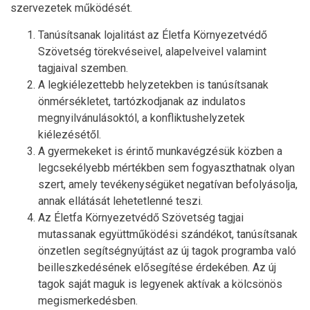
szervezetek működését.
Tanúsítsanak lojalitást az Életfa Környezetvédő
Szövetség törekvéseivel, alapelveivel valamint
tagjaival szemben.
A legkiélezettebb helyzetekben is tanúsítsanak
önmérsékletet, tartózkodjanak az indulatos
megnyilvánulásoktól, a konfliktushelyzetek
kiélezésétől.
A gyermekeket is érintő munkavégzésük közben a
legcsekélyebb mértékben sem fogyaszthatnak olyan
szert, amely tevékenységüket negatívan befolyásolja,
annak ellátását lehetetlenné teszi.
Az Életfa Környezetvédő Szövetség tagjai
mutassanak együttműködési szándékot, tanúsítsanak
önzetlen segítségnyújtást az új tagok programba való
beilleszkedésének elősegítése érdekében. Az új
tagok saját maguk is legyenek aktívak a kölcsönös
megismerkedésben.