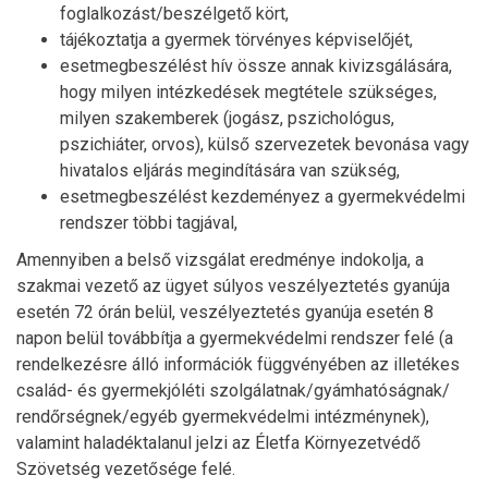
foglalkozást/beszélgető kört,
tájékoztatja a gyermek törvényes képviselőjét,
esetmegbeszélést hív össze annak kivizsgálására,
hogy milyen intézkedések megtétele szükséges,
milyen szakemberek (jogász, pszichológus,
pszichiáter, orvos), külső szervezetek bevonása vagy
hivatalos eljárás megindítására van szükség,
esetmegbeszélést kezdeményez a gyermekvédelmi
rendszer többi tagjával,
Amennyiben a belső vizsgálat eredménye indokolja, a
szakmai vezető az ügyet súlyos veszélyeztetés gyanúja
esetén 72 órán belül, veszélyeztetés gyanúja esetén 8
napon belül továbbítja a gyermekvédelmi rendszer felé (a
rendelkezésre álló információk függvényében az illetékes
család- és gyermekjóléti szolgálatnak/gyámhatóságnak/
rendőrségnek/egyéb gyermekvédelmi intézménynek),
valamint haladéktalanul jelzi az Életfa Környezetvédő
Szövetség vezetősége felé.