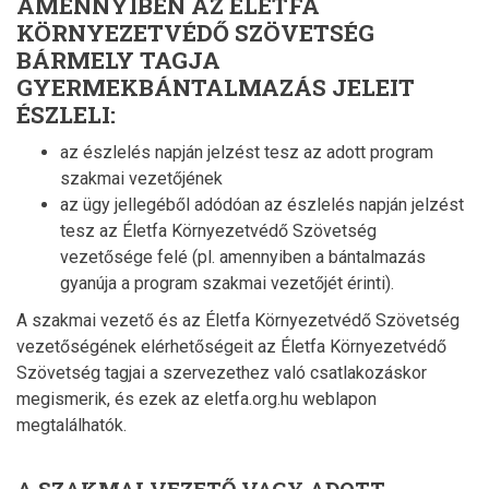
AMENNYIBEN AZ ÉLETFA
KÖRNYEZETVÉDŐ SZÖVETSÉG
BÁRMELY TAGJA
GYERMEKBÁNTALMAZÁS JELEIT
ÉSZLELI:
az észlelés napján jelzést tesz az adott program
szakmai vezetőjének
az ügy jellegéből adódóan az észlelés napján jelzést
tesz az Életfa Környezetvédő Szövetség
vezetősége felé (pl. amennyiben a bántalmazás
gyanúja a program szakmai vezetőjét érinti).
A szakmai vezető és az Életfa Környezetvédő Szövetség
vezetőségének elérhetőségeit az Életfa Környezetvédő
Szövetség tagjai a szervezethez való csatlakozáskor
megismerik, és ezek az eletfa.org.hu weblapon
megtalálhatók.
A SZAKMAI VEZETŐ VAGY ADOTT