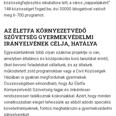
közösségfejlesztés inkubátora lett, a város „nappalijaként”
148 közösséget fogad be, évi 30000 látogatóval valósít
meg 6-700 programot.
AZ ÉLETFA KÖRNYEZETVÉDŐ
SZÖVETSÉG GYERMEKVÉDELMI
IRÁNYELVÉNEK CÉLJA, HATÁLYA
Egyesületünknek több olyan szakmai projektje is van,
amelyben általános és középiskolás korú tanulókat érintő,
őket bevonó feladatokat vállaltunk, és az általunk
működtetett zöld programokban vagy a Civil Közöségek
Házában is gyakran megfordulnak gyermekek.
Összességében elmondható, hogy Az Életfa
Környezetvédő Szövetség tagjai és önkéntesei
rendszeresen találkoznak kiskorúakkal. Azért, hogy minden
vonatkozásban eleget tehessünk az ebből adódó speciális
követelményeknek, fontos meghatározni a gyermekvédelmi
irányelveinket.