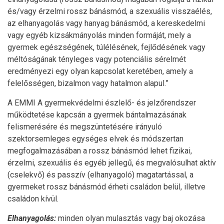
és/vagy érzelmi rossz bánásmód, a szexuális visszaélés,
az elhanyagolás vagy hanyag bánásmód, a kereskedelmi
vagy egyéb kizsákmányolás minden formáját, mely a
gyermek egészségének, túlélésének, fejlődésének vagy
méltóságának tényleges vagy potenciális sérelmét
eredményezi egy olyan kapcsolat keretében, amely a
felelősségen, bizalmon vagy hatalmon alapul.”
A EMMI A gyermekvédelmi észlelő- és jelzőrendszer
működtetése kapcsán a gyermek bántalmazásának
felismerésére és megszüntetésére irányuló
szektorsemleges egységes elvek és módszertan
megfogalmazásában a rossz bánásmód lehet fizikai,
érzelmi, szexuális és egyéb jellegű, és megvalósulhat aktív
(cselekvő) és passzív (elhanyagoló) magatartással, a
gyermeket rossz bánásmód érheti családon belül, illetve
családon kívül.
Elhanyagolás:
minden olyan mulasztás vagy baj okozása