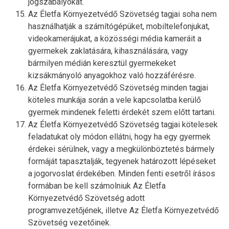
jogszabályokat.
Az Életfa Környezetvédő Szövetség tagjai soha nem
használhatják a számítógépüket, mobiltelefonjukat,
videokamerájukat, a közösségi média kameráit a
gyermekek zaklatására, kihasználására, vagy
bármilyen médián keresztül gyermekeket
kizsákmányoló anyagokhoz való hozzáférésre.
Az Életfa Környezetvédő Szövetség minden tagjai
köteles munkája során a vele kapcsolatba kerülő
gyermek mindenek feletti érdekét szem előtt tartani.
Az Életfa Környezetvédő Szövetség tagjai kötelesek
feladatukat oly módon ellátni, hogy ha egy gyermek
érdekei sérülnek, vagy a megkülönböztetés bármely
formáját tapasztalják, tegyenek határozott lépéseket
a jogorvoslat érdekében. Minden fenti esetről írásos
formában be kell számolniuk Az Életfa
Környezetvédő Szövetség adott
programvezetőjének, illetve Az Életfa Környezetvédő
Szövetség vezetőinek.