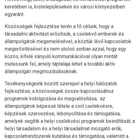
keretében is, kistelepüléseken és városi környezetben
egyaránt.
Közösségek fejlesztése terén a fő célunk, hogy a
társadalmi aktivitást erősítsük, a cselekvő emberek és
állampolgárok megemelésével, a köztük lévő kapcsolatok
megerősítésével és nem utolsó sorban azzal, hogy egy
közös, kifelé irányuló kommunikációval olyan mintát
mutassunk fel, amely táptalaja lehet a további aktív
állampolgári megmozdulásoknak.
Tevékenységeink között szerepel a helyi hálózatok
fejlesztése, a közösségek össze-kapcsolásához
programok kidolgozása és megvalósítása; az
állampolgárok képessé tétele a civil cselekvésre;
képzések szervezése, lebonyolítása és támogatása,
amelyek segítik a helyi cselekvési programok beindítását; a
helyi társadalom és a helyi társadalmat mozgató erők,
kapcsolatrendszerek kutatása és támogatása; valamint a