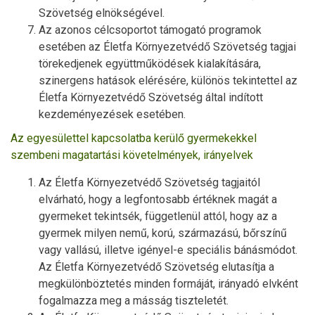
Szövetség elnökségével.
Az azonos célcsoportot támogató programok
esetében az Életfa Környezetvédő Szövetség tagjai
törekedjenek együttműködések kialakítására,
szinergens hatások elérésére, különös tekintettel az
Életfa Környezetvédő Szövetség által indított
kezdeményezések esetében.
Az egyesülettel kapcsolatba kerülő gyermekekkel
szembeni magatartási követelmények, irányelvek
Az Életfa Környezetvédő Szövetség tagjaitól
elvárható, hogy a legfontosabb értéknek magát a
gyermeket tekintsék, függetlenül attól, hogy az a
gyermek milyen nemű, korú, származású, bőrszínű
vagy vallású, illetve igényel-e speciális bánásmódot.
Az Életfa Környezetvédő Szövetség elutasítja a
megkülönböztetés minden formáját, irányadó elvként
fogalmazza meg a másság tiszteletét.