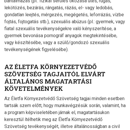
bántalmazás (pl.: fizikai sérülés okozása ütés, rúgás,
lekötözés, bezárás, rángatás, rázás, el- vagy ledobás,
gondatlan leejtés, mérgezés, megégetés, leforrázás, vízbe
fojtás, fojtogatás stb.), szexuális abúzus (pl.: gyermek, vagy
fiatal szexuális tevékenységekre való kényszerítése, a
gyermek bevonása pornográf anyagok megtekintésébe,
vagy készítésébe, vagy a szülő/gondozó szexuális
tevékenységének figyelésébe).
AZ ÉLETFA KÖRNYEZETVÉDŐ
SZÖVETSÉG TAGJAITÓL ELVÁRT
ÁLTALÁNOS MAGATARTÁSI
KÖVETELMÉNYEK
Az Életfa Környezetvédő Szövetség tagjai minden esetben
tartsák szem előtt, hogy munkavégzésük során, valamint, ha
a program képviseletében járnak el, magatartásukon
keresztül ítélhetik meg az Életfa Környezetvédő
Szövetség tevékenységét, illetve általánosságban a civil