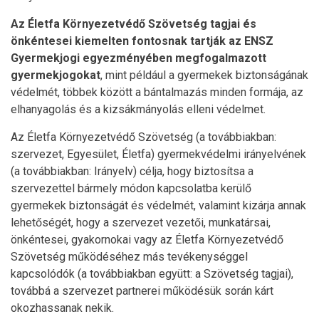
Az Életfa Környezetvédő Szövetség tagjai és
önkéntesei kiemelten fontosnak tartják az ENSZ
Gyermekjogi egyezményében megfogalmazott
gyermekjogokat
, mint például a gyermekek biztonságának
védelmét, többek között a bántalmazás minden formája, az
elhanyagolás és a kizsákmányolás elleni védelmet.
Az Életfa Környezetvédő Szövetség (a továbbiakban:
szervezet, Egyesület, Életfa) gyermekvédelmi irányelvének
(a továbbiakban: Irányelv) célja, hogy biztosítsa a
szervezettel bármely módon kapcsolatba kerülő
gyermekek biztonságát és védelmét, valamint kizárja annak
lehetőségét, hogy a szervezet vezetői, munkatársai,
önkéntesei, gyakornokai vagy az Életfa Környezetvédő
Szövetség működéséhez más tevékenységgel
kapcsolódók (a továbbiakban együtt: a Szövetség tagjai),
továbbá a szervezet partnerei működésük során kárt
okozhassanak nekik.