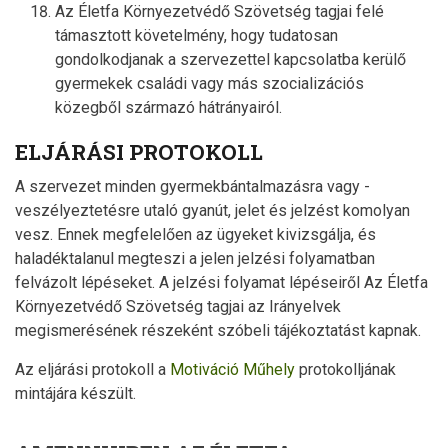
Az Életfa Környezetvédő Szövetség tagjai felé
támasztott követelmény, hogy tudatosan
gondolkodjanak a szervezettel kapcsolatba kerülő
gyermekek családi vagy más szocializációs
közegből származó hátrányairól.
ELJÁRÁSI PROTOKOLL
A szervezet minden gyermekbántalmazásra vagy -
veszélyeztetésre utaló gyanút, jelet és jelzést komolyan
vesz. Ennek megfelelően az ügyeket kivizsgálja, és
haladéktalanul megteszi a jelen jelzési folyamatban
felvázolt lépéseket. A jelzési folyamat lépéseiről Az Életfa
Környezetvédő Szövetség tagjai az Irányelvek
megismerésének részeként szóbeli tájékoztatást kapnak.
Az eljárási protokoll a
Motiváció Műhely
protokolljának
mintájára készült.