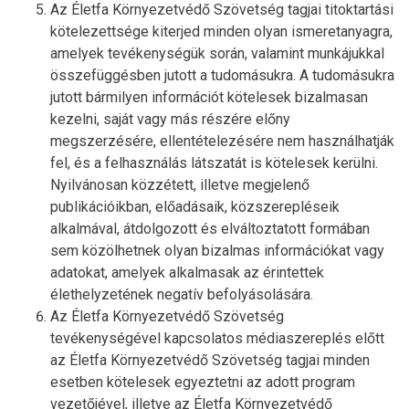
Az Életfa Környezetvédő Szövetség tagjai titoktartási
kötelezettsége kiterjed minden olyan ismeretanyagra,
amelyek tevékenységük során, valamint munkájukkal
összefüggésben jutott a tudomásukra. A tudomásukra
jutott bármilyen információt kötelesek bizalmasan
kezelni, saját vagy más részére előny
megszerzésére, ellentételezésére nem használhatják
fel, és a felhasználás látszatát is kötelesek kerülni.
Nyilvánosan közzétett, illetve megjelenő
publikációikban, előadásaik, közszerepléseik
alkalmával, átdolgozott és elváltoztatott formában
sem közölhetnek olyan bizalmas információkat vagy
adatokat, amelyek alkalmasak az érintettek
élethelyzetének negatív befolyásolására.
Az Életfa Környezetvédő Szövetség
tevékenységével kapcsolatos médiaszereplés előtt
az Életfa Környezetvédő Szövetség tagjai minden
esetben kötelesek egyeztetni az adott program
vezetőjével, illetve az Életfa Környezetvédő