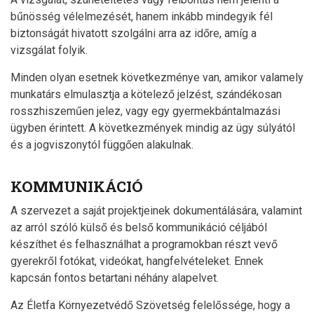
bűnösség vélelmezését, hanem inkább mindegyik fél
biztonságát hivatott szolgálni arra az időre, amíg a
vizsgálat folyik.
Minden olyan esetnek következménye van, amikor valamely
munkatárs elmulasztja a kötelező jelzést, szándékosan
rosszhiszeműen jelez, vagy egy gyermekbántalmazási
ügyben érintett. A következmények mindig az ügy súlyától
és a jogviszonytól függően alakulnak.
KOMMUNIKÁCIÓ
A szervezet a saját projektjeinek dokumentálására, valamint
az arról szóló külső és belső kommunikáció céljából
készíthet és felhasználhat a programokban részt vevő
gyerekről fotókat, videókat, hangfelvételeket. Ennek
kapcsán fontos betartani néhány alapelvet.
Az Életfa Környezetvédő Szövetség felelőssége, hogy a